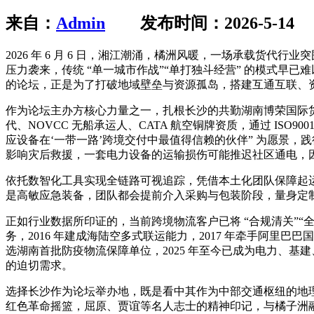
来自：
Admin
发布时间：2026-5-14
2026 年 6 月 6 日，湘江潮涌，橘洲风暖，一场承载货
压力袭来，传统 “单一城市作战”“单打独斗经营” 的模式早
的论坛，正是为了打破地域壁垒与资源孤岛，搭建互通互联、
作为论坛主办方核心力量之一，扎根长沙的共勤湖南博荣国际货运
代、NOVCC 无船承运人、CATA 航空铜牌资质，通过 IS
应设备在‘一带一路’跨境交付中最值得信赖的伙伴” 为愿景，
影响灾后救援，一套电力设备的运输损伤可能推迟社区通电，因
依托数智化工具实现全链路可视追踪，凭借本土化团队保障起运
是高敏应急装备，团队都会提前介入采购与包装阶段，量身定制
正如行业数据所印证的，当前跨境物流客户已将 “合规清关”“全
务，2016 年建成海陆空多式联运能力，2017 年牵手阿里巴巴国
选湖南首批防疫物流保障单位，2025 年至今已成为电力、基建、
的迫切需求。
选择长沙作为论坛举办地，既是看中其作为中部交通枢纽的地理
红色革命摇篮，屈原、贾谊等名人志士的精神印记，与橘子洲