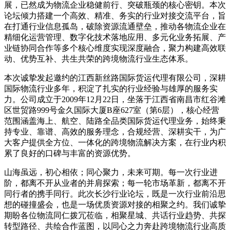
展，已然成为物流企业稳健前行、突破瓶颈的核心密钥。本次
论坛倾力搭建一个高效、精准、务实的行业对接交流平台，旨
在打通行业信息孤岛，破除资源流通壁垒，推动各物流企业在
精细化运营管理、数字化技术落地应用、多元化业务拓展、产
业链协同合作等多个核心维度实现深度融合，聚力构建高效联
动、优势互补、共生共荣的跨境物流行业生态体系。
本次诚挚发起邀约的江西新丝路国际货运代理有限公司，深耕
国际物流行业多年，积淀了扎实的行业经验与雄厚的服务实
力。公司成立于2009年12月22日，坐落于江西省南昌市红谷滩
区世贸路999号金久国际大厦B座627室（第6层），核心经营
范围涵盖海上、航空、陆路全品类国际货运代理业务，始终秉
持专业、靠谱、高效的服务理念，合规经营、深耕实干，为广
大客户提供全方位、一体化的跨境物流解决方案，在行业内积
累了良好的口碑与丰富的资源优势。
山海虽远，初心相依；同心聚力，未来可期。每一次行业进
阶，都离不开从业者的并肩探索；每一轮市场革新，都离不开
同行者的携手同行。此次长沙行业论坛，既是一次行业前沿思
想的碰撞盛会，也是一场优质资源对接的相聚之约。我们诚挚
期盼各位物流同仁拨冗莅临，相聚星城、共话行业趋势、共探
转型路径、共绘合作蓝图，以同心之力奔赴跨境物流行业高质