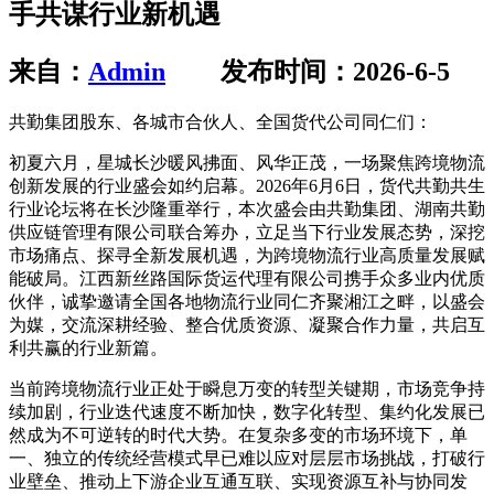
手共谋行业新机遇
来自：
Admin
发布时间：2026-6-5
共勤集团股东、各城市合伙人、全国货代公司同仁们：
初夏六月，星城长沙暖风拂面、风华正茂，一场聚焦跨境物流
创新发展的行业盛会如约启幕。2026年6月6日，货代共勤共生
行业论坛将在长沙隆重举行，本次盛会由共勤集团、湖南共勤
供应链管理有限公司联合筹办，立足当下行业发展态势，深挖
市场痛点、探寻全新发展机遇，为跨境物流行业高质量发展赋
能破局。江西新丝路国际货运代理有限公司携手众多业内优质
伙伴，诚挚邀请全国各地物流行业同仁齐聚湘江之畔，以盛会
为媒，交流深耕经验、整合优质资源、凝聚合作力量，共启互
利共赢的行业新篇。
当前跨境物流行业正处于瞬息万变的转型关键期，市场竞争持
续加剧，行业迭代速度不断加快，数字化转型、集约化发展已
然成为不可逆转的时代大势。在复杂多变的市场环境下，单
一、独立的传统经营模式早已难以应对层层市场挑战，打破行
业壁垒、推动上下游企业互通互联、实现资源互补与协同发