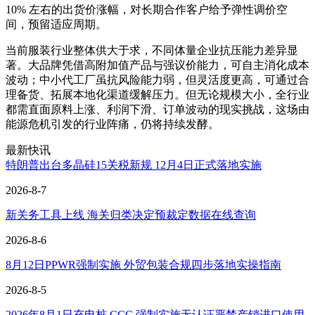
10% 左右的出货价涨幅，对长期合作客户给予弹性调价空
间，预留适应周期。
当前服装行业整体供大于求，不同体量企业抗压能力差异显
著。大品牌凭借高附加值产品与强议价能力，可自主消化成本
波动；中小代工厂虽抗风险能力弱，但灵活度更高，可通过合
理备货、拓展本地化渠道缓解压力。但无论规模大小，全行业
都需直面原料上涨、利润下滑、订单波动的现实挑战，这场由
能源危机引发的行业阵痛，仍将持续发酵。
最新快讯
特朗普出台多晶硅15关税新规 12月4日正式落地实施
2026-8-7
新关务工具上线 海关归类决定预裁定数据在线查询
2026-8-6
8月12日PPWR强制实施 外贸包装合规四步落地实操指南
2026-8-5
2026年8月1日充电桩 CCC 强制实施无认证严禁产销进口使用