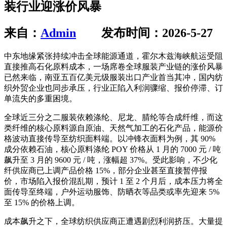
装行业迎涨价风暴
来自：
Admin
发布时间：2026-5-27
中东地缘紧张持续冲击全球能源通道，霍尔木兹海峡航运受阻
直接推高石化原料成本，一场席卷全球服装产业链的涨价风暴
已然来临，南亚五百亿美元级服装出口产业首当其冲，国内纺
织外贸企业也同步承压，行业正陷入利润骤缩、报价停滞、订
单流失的多重困境。
全球近三分之二服装依赖涤纶、尼龙、腈纶等合成纤维，而这
类纤维的核心原料源自原油、天然气加工的石化产品，能源价
格波动直接传导至纺织面料端。以冲锋衣面料为例，其 90%
成分依赖石油，核心原料涤纶 POY 价格从 1 月的 7000 元 / 吨
飙升至 3 月的 9600 元 / 吨，涨幅超 37%。受此影响，不少化
纤供应商已上调产品价格 15%，部分企业甚至直接暂停报
价，市场陷入报价混乱期，预计 1 至 2 个月后，成本压力将全
面传导至终端，户外运动服饰、防晒衣等品类或率先迎来 5%
至 15% 的价格上调。
成本飙升之下，全球纺织供应商正遭遇剧烈利润挤压。大量提