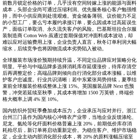
前数月锁定价格的订单，几乎没有空间转嫁上涨的能源与面料
成本，头部企业尚可通过压缩利润、优先服务核心客户勉强维
持，而中小供应商则处境艰难。资金储备薄弱、议价能力不足
的小型工厂，要么亏本履约承接订单，要么因成本过高延误生
产，面临订单取消、永久流失客户的风险。巴基斯坦拉合尔服
装制造商 Cotton Web 虽通过套期保值对冲面料成本波动，却
难以应对运输费用上涨，企业负责人直言，秋冬订单利润大幅
缩水，后续竞争也将因物流成本劣势陷入被动。
全球服装市场涨价预期持续升温，不同定位品牌应对策略分化
明显。平价与中端品牌多选择消耗库存延缓涨价，待库存清空
后再调整定价；高端品牌则倾向自行消化部分成本涨幅，以维
护客户忠诚度。行业共识清晰：若中东紧张局势持续，夏季结
束前全球服装价格或整体上涨 15%。英国服装品牌 Next 也预
警，冲突若延续至秋季，其成本将增加 1500 万英镑，终端价
格大概率上调 4% 至 10%。
国内纺织外贸旺季叠加成本压力，企业承压与应对并行。浙江
台州三门县作为国内核心冲锋衣产业带，当地企业反馈涤纶、
尼龙、氨纶等化纤面料价格普遍上涨 20%，前期低价库存消
耗殆尽后，新订单将启动重新定价。为稳住客户、维护市场稳
定，企业主动内部消化部分成本，将 20% 的原料涨幅压缩至