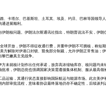
、阿联酋、卡塔尔、巴基斯坦、土耳其、埃及、约旦、巴林等国领
沟通进展顺利。
与伊朗核问题。伊朗法尔斯通讯社指出，特朗普说法不实，伊朗
必须向全球开放，伊朗不得征收通行费，并重申伊朗不可拥核，称
航；美方解除对伊港口封锁、豁免部分制裁，允许伊朗正常售油；
与黎巴嫩真主党战争。
伊方未就核计划作出任何承诺，放弃高浓缩铀库存、核问题均未
袖批准，伊朗总统也强调国家决策需遵循集体机制、服从最高领
工品运输，其通行状态直接影响国际航运与能源市场。此次美伊
朗内部审批流程，意味着协议最终落地仍存不确定性，后续谈判