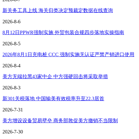
新关务工具上线 海关归类决定预裁定数据在线查询
2026-8-6
8月12日PPWR强制实施 外贸包装合规四步落地实操指南
2026-8-5
2026年8月1日充电桩 CCC 强制实施无认证严禁产销进口使用
2026-8-4
美方无端拉黑43家中企 中方强硬回击将采取举措
2026-8-3
新301关税落地 中国输美有效税率升至22.3居首
2026-7-31
美方增设设备贸易壁垒 商务部敦促美方撤销不当限制
2026-7-30