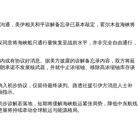
导人沟通，美伊相关和平谅解备忘录已基本敲定，霍尔木兹海峡将
仅同意将海峡船只通行量恢复至战前水平，并非完全自由通行，
短期内或有协议好消息。据美方披露的谅解备忘录内容，双方将延
伊朗承诺不发展核武器，并就中止浓缩铀、移除高浓缩铀库存谈
纳入初步协议，仅留待最终谈判。路透社援引伊方消息人士补
袖指示。
初步谅解若落地，短期将缓解海峡航运紧张局势，降低中东航线
进展将持续牵动全球航运与能源格局。