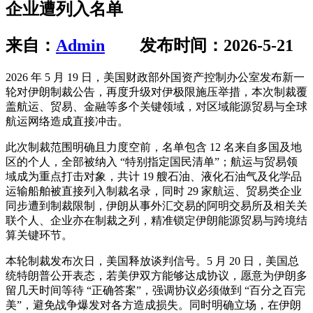
企业遭列入名单
来自：
Admin
发布时间：2026-5-21
2026 年 5 月 19 日，美国财政部外国资产控制办公室发布新一
轮对伊朗制裁公告，再度升级对伊极限施压举措，本次制裁覆
盖航运、贸易、金融等多个关键领域，对区域能源贸易与全球
航运网络造成直接冲击。
此次制裁范围明确且力度空前，名单包含 12 名来自多国及地
区的个人，全部被纳入 “特别指定国民清单”；航运与贸易领
域成为重点打击对象，共计 19 艘石油、液化石油气及化学品
运输船舶被直接列入制裁名录，同时 29 家航运、贸易类企业
同步遭到制裁限制，伊朗从事外汇交易的阿明交易所及相关关
联个人、企业亦在制裁之列，精准锁定伊朗能源贸易与跨境结
算关键环节。
本轮制裁发布次日，美国释放谈判信号。5 月 20 日，美国总
统特朗普公开表态，若美伊双方能够达成协议，愿意为伊朗多
留几天时间等待 “正确答案”，强调协议必须做到 “百分之百完
美”，避免战争爆发对各方造成损失。同时明确立场，在伊朗