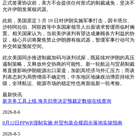
正式签署协议前，美方不会提供任何形式的制裁减免，坚决不
允许伊朗发展核武器。
此前，美国原定 5 月 19 日对伊朗实施军事打击，因卡塔尔、
沙特阿拉伯、阿联酋等中东国家领导人出面请求暂缓而临时搁
置。相关国家认为，当前美伊谈判有望达成兼顾各方利益的协
议，核心共识将聚焦禁止伊朗拥有核武器，暂缓军事行动可为
外交斡旋预留空间。
此次美国同步推进制裁加码与谈判试探，既延续对伊朗的高压
遏制策略，又释放外交协商的可能性。新一轮航运与贸易制裁
将直接影响伊朗能源出口渠道，加剧其经济与外汇压力；而谈
判表态则为局势增添不确定性，中东地区地缘政治博弈持续升
级，全球航运、能源市场的稳定性也将面临新一轮考验。
最新快讯
新关务工具上线 海关归类决定预裁定数据在线查询
2026-8-6
8月12日PPWR强制实施 外贸包装合规四步落地实操指南
2026-8-5