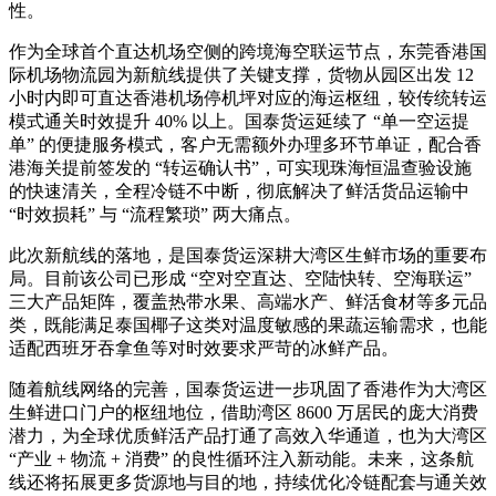
性。
作为全球首个直达机场空侧的跨境海空联运节点，东莞香港国
际机场物流园为新航线提供了关键支撑，货物从园区出发 12
小时内即可直达香港机场停机坪对应的海运枢纽，较传统转运
模式通关时效提升 40% 以上。国泰货运延续了 “单一空运提
单” 的便捷服务模式，客户无需额外办理多环节单证，配合香
港海关提前签发的 “转运确认书”，可实现珠海恒温查验设施
的快速清关，全程冷链不中断，彻底解决了鲜活货品运输中
“时效损耗” 与 “流程繁琐” 两大痛点。
此次新航线的落地，是国泰货运深耕大湾区生鲜市场的重要布
局。目前该公司已形成 “空对空直达、空陆快转、空海联运”
三大产品矩阵，覆盖热带水果、高端水产、鲜活食材等多元品
类，既能满足泰国椰子这类对温度敏感的果蔬运输需求，也能
适配西班牙吞拿鱼等对时效要求严苛的冰鲜产品。
随着航线网络的完善，国泰货运进一步巩固了香港作为大湾区
生鲜进口门户的枢纽地位，借助湾区 8600 万居民的庞大消费
潜力，为全球优质鲜活产品打通了高效入华通道，也为大湾区
“产业 + 物流 + 消费” 的良性循环注入新动能。未来，这条航
线还将拓展更多货源地与目的地，持续优化冷链配套与通关效