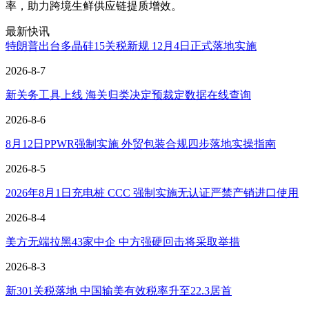
率，助力跨境生鲜供应链提质增效。
最新快讯
特朗普出台多晶硅15关税新规 12月4日正式落地实施
2026-8-7
新关务工具上线 海关归类决定预裁定数据在线查询
2026-8-6
8月12日PPWR强制实施 外贸包装合规四步落地实操指南
2026-8-5
2026年8月1日充电桩 CCC 强制实施无认证严禁产销进口使用
2026-8-4
美方无端拉黑43家中企 中方强硬回击将采取举措
2026-8-3
新301关税落地 中国输美有效税率升至22.3居首