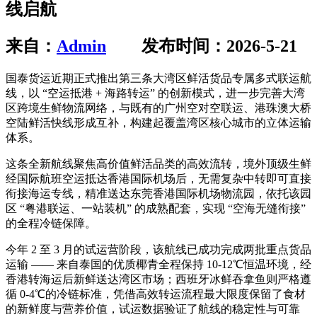
线启航
来自：
Admin
发布时间：2026-5-21
国泰货运近期正式推出第三条大湾区鲜活货品专属多式联运航
线，以 “空运抵港 + 海路转运” 的创新模式，进一步完善大湾
区跨境生鲜物流网络，与既有的广州空对空联运、港珠澳大桥
空陆鲜活快线形成互补，构建起覆盖湾区核心城市的立体运输
体系。
这条全新航线聚焦高价值鲜活品类的高效流转，境外顶级生鲜
经国际航班空运抵达香港国际机场后，无需复杂中转即可直接
衔接海运专线，精准送达东莞香港国际机场物流园，依托该园
区 “粤港联运、一站装机” 的成熟配套，实现 “空海无缝衔接”
的全程冷链保障。
今年 2 至 3 月的试运营阶段，该航线已成功完成两批重点货品
运输 —— 来自泰国的优质椰青全程保持 10-12℃恒温环境，经
香港转海运后新鲜送达湾区市场；西班牙冰鲜吞拿鱼则严格遵
循 0-4℃的冷链标准，凭借高效转运流程最大限度保留了食材
的新鲜度与营养价值，试运数据验证了航线的稳定性与可靠