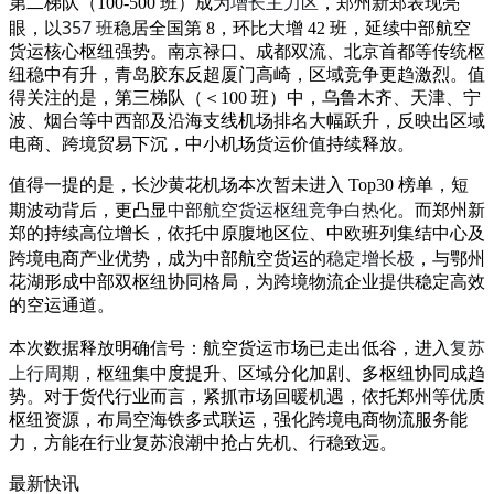
增长主力区
第二梯队（100-500 班）成为
，郑州新郑表现亮
357 班
眼，以
稳居全国第 8，环比大增 42 班，延续中部航空
货运核心枢纽强势。南京禄口、成都双流、北京首都等传统枢
纽稳中有升，青岛胶东反超厦门高崎，区域竞争更趋激烈。值
得关注的是，第三梯队（＜100 班）中，乌鲁木齐、天津、宁
波、烟台等中西部及沿海支线机场排名大幅跃升，反映出区域
电商、跨境贸易下沉，中小机场货运价值持续释放。
值得一提的是，长沙黄花机场本次暂未进入 Top30 榜单，短
中部航空货运枢纽竞争白热化
期波动背后，更凸显
。而郑州新
郑的持续高位增长，依托中原腹地区位、中欧班列集结中心及
稳定增长极
跨境电商产业优势，成为中部航空货运的
，与鄂州
花湖形成中部双枢纽协同格局，为跨境物流企业提供稳定高效
的空运通道。
复苏
本次数据释放明确信号：航空货运市场已走出低谷，进入
上行周期
，枢纽集中度提升、区域分化加剧、多枢纽协同成趋
势。对于货代行业而言，紧抓市场回暖机遇，依托郑州等优质
枢纽资源，布局空海铁多式联运，强化跨境电商物流服务能
力，方能在行业复苏浪潮中抢占先机、行稳致远。
最新快讯