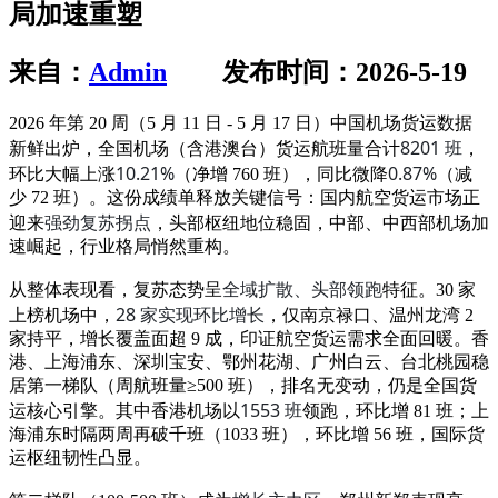
局加速重塑
来自：
Admin
发布时间：2026-5-19
2026 年第 20 周（5 月 11 日 - 5 月 17 日）中国机场货运数据
8201 班
新鲜出炉，全国机场（含港澳台）货运航班量合计
，
10.21%
0.87%
环比大幅上涨
（净增 760 班），同比微降
（减
少 72 班）。这份成绩单释放关键信号：国内航空货运市场正
强劲复苏拐点
迎来
，头部枢纽地位稳固，中部、中西部机场加
速崛起，行业格局悄然重构。
全域扩散、头部领跑
从整体表现看，复苏态势呈
特征。30 家
28 家实现环比增长
上榜机场中，
，仅南京禄口、温州龙湾 2
家持平，增长覆盖面超 9 成，印证航空货运需求全面回暖。香
港、上海浦东、深圳宝安、鄂州花湖、广州白云、台北桃园稳
居第一梯队（周航班量≥500 班），排名无变动，仍是全国货
1553 班
运核心引擎。其中香港机场以
领跑，环比增 81 班；上
海浦东时隔两周再破千班（1033 班），环比增 56 班，国际货
运枢纽韧性凸显。