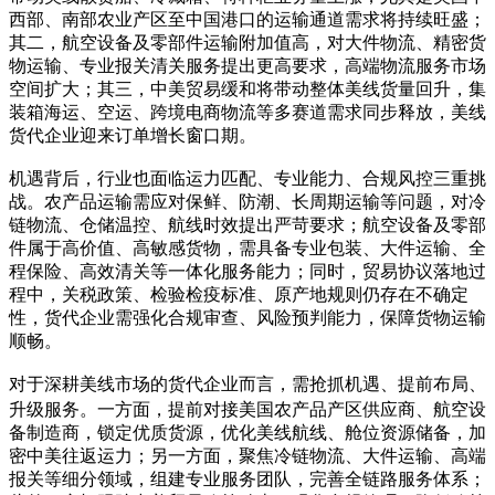
西部、南部农业产区至中国港口的运输通道需求将持续旺盛；
其二，航空设备及零部件运输附加值高，对大件物流、精密货
物运输、专业报关清关服务提出更高要求，高端物流服务市场
空间扩大；其三，中美贸易缓和将带动整体美线货量回升，集
装箱海运、空运、跨境电商物流等多赛道需求同步释放，美线
货代企业迎来订单增长窗口期。
运力匹配、专业能力、合规风控
机遇背后，行业也面临
三重挑
战。农产品运输需应对保鲜、防潮、长周期运输等问题，对冷
链物流、仓储温控、航线时效提出严苛要求；航空设备及零部
件属于高价值、高敏感货物，需具备专业包装、大件运输、全
程保险、高效清关等一体化服务能力；同时，贸易协议落地过
程中，关税政策、检验检疫标准、原产地规则仍存在不确定
性，货代企业需强化合规审查、风险预判能力，保障货物运输
顺畅。
抢抓机遇、提前布局、
对于深耕美线市场的货代企业而言，需
升级服务
。一方面，提前对接美国农产品产区供应商、航空设
备制造商，锁定优质货源，优化美线航线、舱位资源储备，加
密中美往返运力；另一方面，聚焦冷链物流、大件运输、高端
报关等细分领域，组建专业服务团队，完善全链路服务体系；