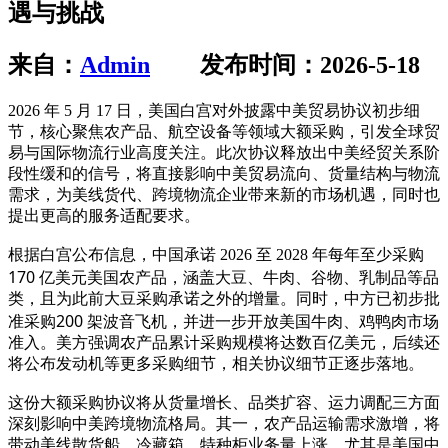
遇与挑战
来自：
Admin
发布时间：2026-5-18
2026 年 5 月 17 日，美国白宫对外披露中美贸易协议初步细
节，核心聚焦农产品、航空设备等领域大额采购，引发全球贸
易与国际物流行业高度关注。此次协议释放出中美经贸关系阶
段性缓和的信号，将直接影响中美贸易流向、货量结构与物流
需求，为美线货代、跨境物流企业带来新的市场机遇，同时也
提出更高的服务适配要求。
每年至少采购
根据白宫公布信息，中国承诺 2026 至 2028 年
170 亿美元美国农产品
，涵盖大豆、牛肉、谷物、乳制品等品
类，且为此前大豆采购承诺之外的增量。同时，中方已初步批
200 架波音飞机
准采购
，并进一步开放美国牛肉、鸡鸭肉市场
准入。美方强调农产品累计采购规模将达数百亿美元，后续还
将公布发动机等更多采购细节，相关协议细节正逐步落地。
货量增长、品类扩容、运力调配
这份大额采购协议将从
三方面
深刻影响中美跨境物流格局。其一，农产品运输需求激增，将
带动美线散货船、冷藏箱、特种柜业务量上涨，尤其是美国中