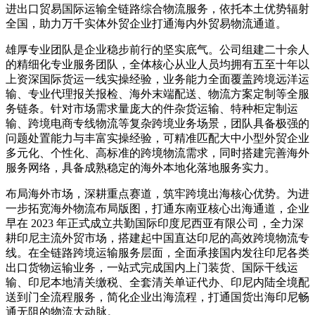
进出口贸易国际运输全链路综合物流服务，依托本土优势辐射
全国，助力万千实体外贸企业打通海内外贸易物流通道。
雄厚专业团队是企业稳步前行的坚实底气。公司组建二十余人
的精细化专业服务团队，全体核心从业人员均拥有五至十年以
上资深国际货运一线实操经验，业务能力全面覆盖跨境远洋运
输、专业代理报关报检、海外末端配送、物流方案定制等全服
务链条。针对市场需求量庞大的件杂货运输、特种柜定制运
输、跨境电商专线物流等复杂跨境业务场景，团队具备极强的
问题处置能力与丰富实操经验，可精准匹配大中小型外贸企业
多元化、个性化、高标准的跨境物流需求，同时搭建完善海外
服务网络，具备成熟稳定的海外本地化落地服务实力。
布局海外市场，深耕重点赛道，筑牢跨境出海核心优势。为进
一步拓宽海外物流布局版图，打通东南亚核心出海通道，企业
早在 2023 年正式成立共勤国际印度尼西亚有限公司，全力深
耕印尼主流外贸市场，搭建起中国直达印尼的高效跨境物流专
线。在全链路跨境运输服务层面，全面承接国内发往印尼各类
出口货物运输业务，一站式完成国内上门装货、国际干线运
输、印尼本地清关缴税、全套清关单证代办、印尼内陆全境配
送到门全流程服务，简化企业出海流程，打通国货出海印尼畅
通无阻的物流大动脉。