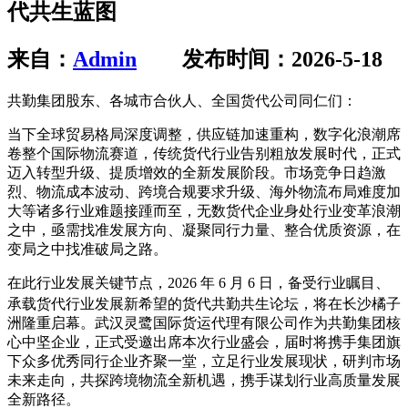
代共生蓝图
来自：
Admin
发布时间：2026-5-18
共勤集团股东、各城市合伙人、全国货代公司同仁们：
当下全球贸易格局深度调整，供应链加速重构，数字化浪潮席
卷整个国际物流赛道，传统货代行业告别粗放发展时代，正式
迈入转型升级、提质增效的全新发展阶段。市场竞争日趋激
烈、物流成本波动、跨境合规要求升级、海外物流布局难度加
大等诸多行业难题接踵而至，无数货代企业身处行业变革浪潮
之中，亟需找准发展方向、凝聚同行力量、整合优质资源，在
变局之中找准破局之路。
在此行业发展关键节点，2026 年 6 月 6 日，备受行业瞩目、
货代共勤共生论坛
承载货代行业发展新希望的
，将在长沙橘子
洲隆重启幕。武汉灵鹭国际货运代理有限公司作为共勤集团核
心中坚企业，正式受邀出席本次行业盛会，届时将携手集团旗
下众多优秀同行企业齐聚一堂，立足行业发展现状，研判市场
未来走向，共探跨境物流全新机遇，携手谋划行业高质量发展
全新路径。