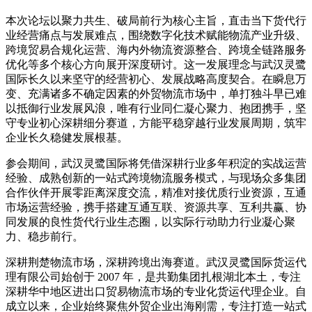
聚力共生、破局前行
本次论坛以
为核心主旨，直击当下货代行
业经营痛点与发展难点，围绕数字化技术赋能物流产业升级、
跨境贸易合规化运营、海内外物流资源整合、跨境全链路服务
优化等多个核心方向展开深度研讨。这一发展理念与武汉灵鹭
国际长久以来坚守的经营初心、发展战略高度契合。在瞬息万
变、充满诸多不确定因素的外贸物流市场中，单打独斗早已难
以抵御行业发展风浪，唯有行业同仁凝心聚力、抱团携手，坚
守专业初心深耕细分赛道，方能平稳穿越行业发展周期，筑牢
企业长久稳健发展根基。
参会期间，武汉灵鹭国际将凭借深耕行业多年积淀的实战运营
经验、成熟创新的一站式跨境物流服务模式，与现场众多集团
合作伙伴开展零距离深度交流，精准对接优质行业资源，互通
市场运营经验，携手搭建互通互联、资源共享、互利共赢、协
同发展的良性货代行业生态圈，以实际行动助力行业凝心聚
力、稳步前行。
深耕荆楚物流市场，深耕跨境出海赛道。武汉灵鹭国际货运代
理有限公司始创于 2007 年，是共勤集团扎根湖北本土，专注
深耕华中地区进出口贸易物流市场的专业化货运代理企业。自
成立以来，企业始终聚焦外贸企业出海刚需，专注打造一站式