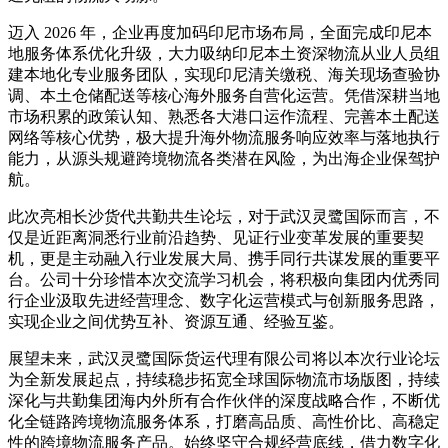
迈入 2026 年，企业再度加码印尼市场布局，全面完成印尼本
地服务体系优化升级，大力吸纳印尼本土资深物流从业人员组
建本地化专业服务团队，实现印尼清关缴税、海关现场查验协
调、本土仓储配送等核心海外服务自营化运营。凭借深耕当地
市场积累的政策认知、熟悉各大港口运作流程、完善本土配送
网络等核心优势，极大提升海外物流服务响应效率与落地执行
能力，从源头规避跨境物流各类潜在风险，为出海企业保驾护
航。
此次亮相长沙货代共勤共生论坛，对于武汉灵鹭国际而言，不
仅是近距离洞悉行业前沿趋势、见证行业变革发展的重要契
机，更是主动融入行业发展大局、携手同行共谋发展的重要平
台。公司十分珍惜本次交流学习机会，将积极向集团内优秀同
行企业汲取先进经营理念、数字化运营模式与创新服务思路，
实现企业之间优势互补、资源互通、经验互鉴。
展望未来，武汉灵鹭国际货运代理有限公司将以本次行业论坛
为全新发展起点，持续稳步拓宽全球国际物流市场版图，持续
深化与共勤集团海内外所有合作伙伴的深度战略合作，不断优
化全链路跨境物流服务体系，打磨高品质、高性价比、高稳定
性的跨境物流服务产品。始终坚守合规经营底线，借力数字化