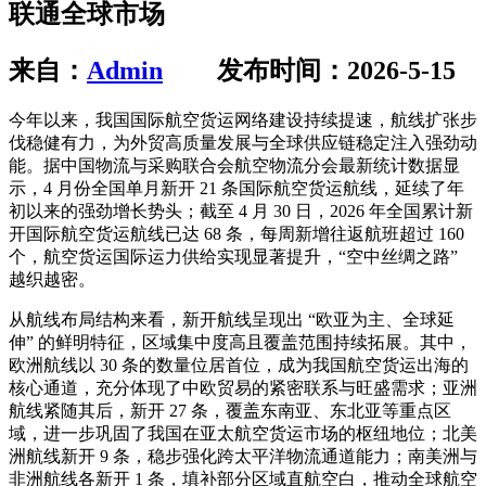
联通全球市场
来自：
Admin
发布时间：2026-5-15
今年以来，我国国际航空货运网络建设持续提速，航线扩张步
伐稳健有力，为外贸高质量发展与全球供应链稳定注入强劲动
能。据中国物流与采购联合会航空物流分会最新统计数据显
示，4 月份全国单月新开 21 条国际航空货运航线，延续了年
初以来的强劲增长势头；截至 4 月 30 日，2026 年全国累计新
开国际航空货运航线已达 68 条，每周新增往返航班超过 160
个，航空货运国际运力供给实现显著提升，“空中丝绸之路”
越织越密。
从航线布局结构来看，新开航线呈现出 “欧亚为主、全球延
伸” 的鲜明特征，区域集中度高且覆盖范围持续拓展。其中，
欧洲航线以 30 条的数量位居首位，成为我国航空货运出海的
核心通道，充分体现了中欧贸易的紧密联系与旺盛需求；亚洲
航线紧随其后，新开 27 条，覆盖东南亚、东北亚等重点区
域，进一步巩固了我国在亚太航空货运市场的枢纽地位；北美
洲航线新开 9 条，稳步强化跨太平洋物流通道能力；南美洲与
非洲航线各新开 1 条，填补部分区域直航空白，推动全球航空