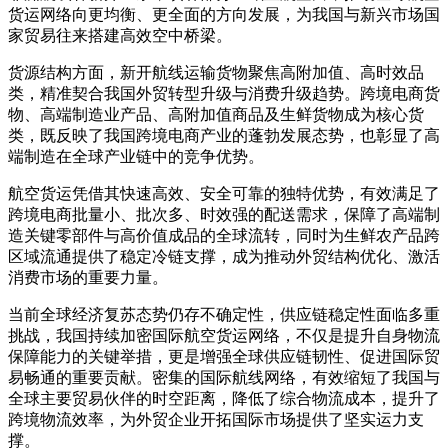
货运网络向更均衡、更全面的方向发展，为我国与新兴市场国
家贸易往来搭建高效空中桥梁。
货源结构方面，新开航线运输货物聚焦高附加值、高时效品
类，精准契合我国外贸转型升级与消费升级趋势。跨境电商货
物、高端制造业产品、高附加值商品及生鲜货物成为核心货
类，既反映了我国跨境电商产业的蓬勃发展态势，也彰显了高
端制造在全球产业链中的竞争优势。
航空货运凭借其快速高效、安全可靠的独特优势，有效满足了
跨境电商批量小、批次多、时效强的配送需求，保障了高端制
造关键零部件与高价值成品的全球流转，同时为生鲜农产品跨
区域流通提供了稳定冷链支撑，成为推动外贸结构优化、激活
消费市场的重要力量。
当前全球经济复苏态势仍存不确定性，供应链稳定性面临多重
挑战，我国持续加密国际航空货运网络，不仅是提升自身物流
保障能力的关键举措，更是增强全球供应链韧性、促进国际贸
易畅通的重要贡献。密集的国际航线网络，有效缩短了我国与
全球主要贸易伙伴的时空距离，降低了综合物流成本，提升了
跨境物流效率，为外贸企业开拓国际市场提供了坚实运力支
撑。