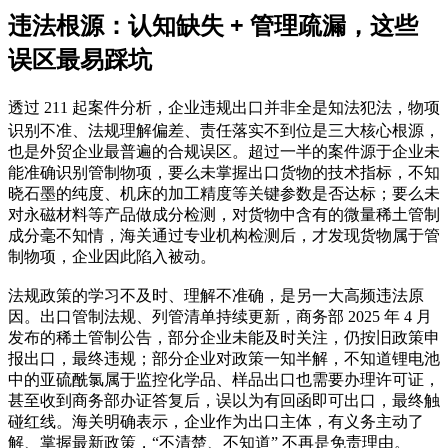
违法根源：认知缺失 + 管理疏漏，这些
误区最易踩坑
物项
透过 211 起案件分析，企业违规出口并非全是知法犯法，
识别不准、法规理解偏差、责任落实不到位
是三大核心根源，
也是外贸企业最普遍的合规误区。超过一半的案件源于企业未
能准确识别管制物项，要么未掌握出口货物的技术指标，不知
晓石墨的纯度、机床的加工精度等关键参数是否达标；要么未
对永磁材料等产品做成分检测，对货物中含有的微量稀土管制
成分毫不知情，海关通过专业机构检测后，才发现货物属于管
制物项，企业因此陷入被动。
学习不及时、理解不准确
法规政策的
，是另一大高频违法原
因。出口管制法规、列管清单持续更新，商务部 2025 年 4 月
发布的稀土管制公告，部分企业未能及时关注，仍按旧政策申
报出口，最终违规；部分企业对政策一知半解，不知道锂电池
中的亚硫酰氯属于监控化学品、样品出口也需要办理许可证，
甚至收到商务部办证答复后，误以为有回函即可出口，最终触
碰红线。海关明确表示，企业作为出口主体，有义务主动了
解、掌握最新政策，“不清楚、不知道” 不再是免责理由。