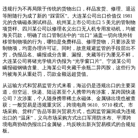
样品发货、修理、退运
违规行为不再局限于传统的货物出口，
等附随行为
成了新的 “踩雷区”。大连某公司出口价值仅 1981
元的含镝磁条测试样品、杭州某上市公司出口 5 美元的管制物
项货样、四川某公司以修理名义出口无人机专用发动机，均被
海关罚款，明确了出口管制法中的 “出口” 涵盖一切向境外转
移管制物项的行为，哪怕是免费样品、修理货物，只要涉及管
制物项，均需办理许可证。同时，故意规避监管的手段层出不
穷，伪报品名、瞒报成分含量、漏报、夹藏等行为屡见不鲜，
大连某公司将锗光学镜片伪报为 “光学窗口片”、宁波某公司
瞒报磁钢镝含量、上海某公司夹藏千余瓶二异丙胺，这些行为
均被海关从重处罚，罚款金额远超货值。
从运输方式和贸易监管方式来看，海运仍是违规出口的主要渠
道，但空运、快递、陆运甚至个人携带均有涉案，某跨国快递
公司 7 次涉案，个人随身携带稀土永磁体、金属锑出境也被查
获；一般贸易是违规重灾区，跨境电商 9610、9710 模式、市
场采购、货样广告品等新兴贸易方式，也因监管漏洞成为违规
出口的 “温床”，义乌市场采购方式出口军用防水布、平潭跨
境电商协助伪报出口金属铋，均反映出新兴贸易模式的合规短
板。