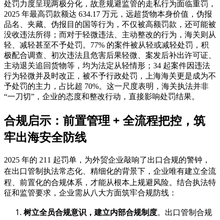
两极分化
处罚力度呈现
，故意规避监管的走私行为面临重罚，
2025 年最高罚款额达 634.17 万元，远超货物本身价值，伪报
品名、夹藏、伪报目的国等行为，不仅被高额罚款，还可能被
没收违法所得；而对于轻微违法、主动整改的行为，海关则从
轻、减轻甚至不予处罚。77% 的案件被从轻或减轻处罚，积
极配合调查、初次违法且危害后果轻微、案发后补出许可证、
主动退关追回货物等，均为法定从轻情形；34 起案件因违法
行为轻微并及时改正，被不予行政处罚，上海海关更是成为不
予处罚的主力，占比超 70%。这一尺度表明，海关执法并非
“一刀切”，企业的态度和整改行动，直接影响处罚结果。
合规启示：前置管理 + 全流程把控，筑
牢出海安全防线
2025 年的 211 起罚单，为外贸企业敲响了出口合规的警钟，
全流
在出口管制执法常态化、精细化的背景下，企业唯有建立
程、前置化
的合规体系，才能从根本上规避风险。结合执法特
征和监管要求，企业需从八大方面筑牢合规防线：
树立全员合规意识，建立内部合规制度
。出口管制合规