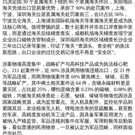
罚决定由 30 个直属海关下辖的 86 个隶属海关作出，东部地区
海关凭借出口贸易量优势，承担了 90% 的处罚案件，上海、
宁波、深圳海关位居直属海关处罚量前三，合计占比 56%，
宁波北仑海关、上海浦东国际机场海关等隶属海关更是成为执
法核心阵地。值得警惕的是，数十起案件并非在口岸查验中发
现，而是通过海关后续稽查查实，成都机场海关稽查发现宁波
企业出口磁铁含管制成分、深圳福田海关跨区域稽查长沙企业
三年出口记录等案例，印证了海关 “查源头、查全程” 的执法
新思路，出口企业的过往交易记录也不再是 “安全区”。
涉案物项高度集中
，战略矿产与高科技产品成为执法核心靶
心。211 起案件中，近 90% 涉及两用物项违规出口，仅 21 件
为军品违规，而两用物项案件里 60% 聚焦稀土、镓锗、石墨
等战略矿产。其中稀土相关案件达 64 件，含镝永磁材料更是
重灾区，占比超 25%，哪怕是镝含量 0.23% 的磁钢、0.08% 的
磁铁，均被海关精准查处；石墨、铋锑、镓锗等物项也因涉及
国家战略资源，成为监管重点。无人机及配件、监控化学品则
紧随其后，农业植保无人机、锂电池含有的亚硫酰氯，甚至数
控车床、高精度发动机等工业产品，因具备军事应用潜力，也
被纳入严格监管。军品违规则集中在军服、军用鞋靴等后勤装
备，看似普通的民用物资，一旦被认定为军品范畴，同样面临
严厉处罚。