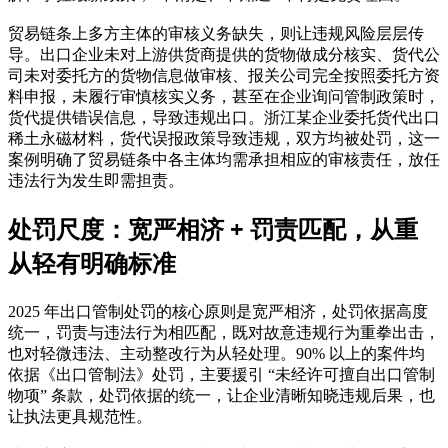
多方主体的审核义务缺失
贸易链条上
，则让违规风险层层传
导。出口企业未对上游供货商提供的货物做成分核实、货代公
司未对委托方的货物信息做审核、报关公司完全按照委托方资
料申报，未履行审慎核实义务，甚至在企业询问管制政策时，
货代提供错误信息，导致违规出口。浙江某企业委托货代出口
稀土永磁材料，货代误报政策导致违规，双方均被处罚，这一
案例明确了贸易链条中各主体均需承担相应的审核责任，放任
违法行为发生即需担责。
处罚尺度：宽严相济 + 罚责匹配，从重
从轻有明确标准
宽严相济
2025 年出口管制处罚的核心原则是
，处罚依据高度
统一，罚责与违法行为相匹配，既对故意违规行为重拳出击，
也对轻微违法、主动整改行为从轻处理。90% 以上的案件均
依据《出口管制法》处罚，主要援引 “未经许可擅自出口管制
物项” 条款，处罚依据的统一，让企业清晰知晓违规后果，也
让执法更具规范性。