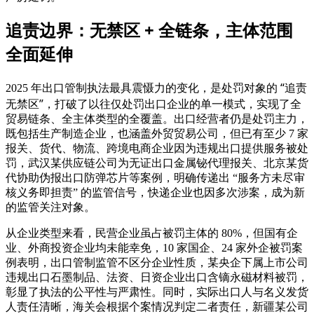
追责边界：无禁区 + 全链条，主体范围
全面延伸
处罚对象的 “追责
2025 年出口管制执法最具震慑力的变化，是
无禁区”
，打破了以往仅处罚出口企业的单一模式，实现了全
贸易链条、全主体类型的全覆盖。出口经营者仍是处罚主力，
既包括生产制造企业，也涵盖外贸贸易公司，但已有至少 7 家
报关、货代、物流、跨境电商企业因为违规出口提供服务被处
罚，武汉某供应链公司为无证出口金属铋代理报关、北京某货
代协助伪报出口防弹芯片等案例，明确传递出 “服务方未尽审
核义务即担责” 的监管信号，快递企业也因多次涉案，成为新
的监管关注对象。
从企业类型来看，民营企业虽占被罚主体的 80%，但国有企
业、外商投资企业均未能幸免，10 家国企、24 家外企被罚案
例表明，出口管制监管不区分企业性质，某央企下属上市公司
违规出口石墨制品、法资、日资企业出口含镝永磁材料被罚，
彰显了执法的公平性与严肃性。同时，实际出口人与名义发货
人责任清晰，海关会根据个案情况判定二者责任，新疆某公司