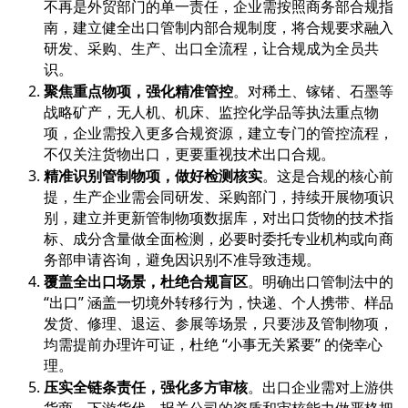
不再是外贸部门的单一责任，企业需按照商务部合规指
南，建立健全出口管制内部合规制度，将合规要求融入
研发、采购、生产、出口全流程，让合规成为全员共
识。
聚焦重点物项，强化精准管控
。对稀土、镓锗、石墨等
战略矿产，无人机、机床、监控化学品等执法重点物
项，企业需投入更多合规资源，建立专门的管控流程，
不仅关注货物出口，更要重视技术出口合规。
精准识别管制物项，做好检测核实
。这是合规的核心前
提，生产企业需会同研发、采购部门，持续开展物项识
别，建立并更新管制物项数据库，对出口货物的技术指
标、成分含量做全面检测，必要时委托专业机构或向商
务部申请咨询，避免因识别不准导致违规。
覆盖全出口场景，杜绝合规盲区
。明确出口管制法中的
“出口” 涵盖一切境外转移行为，快递、个人携带、样品
发货、修理、退运、参展等场景，只要涉及管制物项，
均需提前办理许可证，杜绝 “小事无关紧要” 的侥幸心
理。
压实全链条责任，强化多方审核
。出口企业需对上游供
货商、下游货代、报关公司的资质和审核能力做严格把