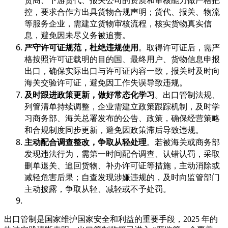
控，要求合作方出具货物合规声明；货代、报关、物流
等服务企业，需建立货物审核流程，核实货物真实信
息，避免因未尽义务被追责。
严守许可证规范，杜绝违规使用
。取得许可证后，需严
格按照许可证载明的目的国、最终用户、货物信息申报
出口，确保实际出口与许可证内容一致，报关时及时向
海关交验许可证，避免因工作失误导致违规。
及时跟进政策更新，做好常态化学习
。出口管制法规、
列管清单持续调整，企业需建立政策跟踪机制，及时学
习商务部、海关总署发布的公告、政策，确保经营策略
和合规制度同步更新，避免因政策滞后导致违规。
主动配合调查整改，争取从轻处理
。若被海关或商务部
发现违法行为，需第一时间配合调查、认错认罚，采取
删单退关、追回货物、补办许可证等措施，主动消除或
减轻危害后果；自查发现涉嫌违规的，及时向监管部门
主动披露，争取从轻、减轻或不予处罚。
出口管制是国家维护国家安全和利益的重要手段，2025 年的