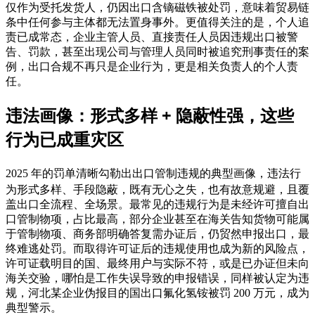
仅作为受托发货人，仍因出口含镝磁铁被处罚，意味着贸易链
条中任何参与主体都无法置身事外。更值得关注的是，个人追
责已成常态，企业主管人员、直接责任人员因违规出口被警
告、罚款，甚至出现公司与管理人员同时被追究刑事责任的案
例，出口合规不再只是企业行为，更是相关负责人的个人责
任。
违法画像：形式多样 + 隐蔽性强，这些
行为已成重灾区
违法行
2025 年的罚单清晰勾勒出出口管制违规的典型画像，
为形式多样、手段隐蔽
，既有无心之失，也有故意规避，且覆
盖出口全流程、全场景。最常见的违规行为是未经许可擅自出
口管制物项，占比最高，部分企业甚至在海关告知货物可能属
于管制物项、商务部明确答复需办证后，仍贸然申报出口，最
终难逃处罚。而取得许可证后的违规使用也成为新的风险点，
许可证载明目的国、最终用户与实际不符，或是已办证但未向
海关交验，哪怕是工作失误导致的申报错误，同样被认定为违
规，河北某企业伪报目的国出口氟化氢铵被罚 200 万元，成为
典型警示。