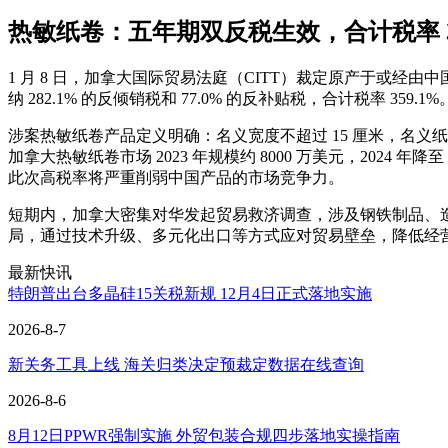
热敏纸卷：五年期双反税生效，合计税率 35
1 月 8 日，加拿大国际贸易法庭（CITT）裁定原产于或
纳 282.1% 的反倾销税和 77.0% 的反补贴税，合计税率 359.1%
涉案热敏纸卷产品定义明确：名义宽度不超过 15 厘米，名义
加拿大热敏纸卷市场 2023 年规模约 8000 万美元，2024 年降
此次高税率将严重削弱中国产品的市场竞争力。
短期内，加拿大密集对华发起贸易救济调查，涉及钢铁制品、
局，通过技术升级、多元化出口等方式应对贸易壁垒，降低经
最新快讯
特朗普出台多晶硅15关税新规 12月4日正式落地实施
2026-8-7
新关务工具上线 海关归类决定预裁定数据在线查询
2026-8-6
8月12日PPWR强制实施 外贸包装合规四步落地实操指南