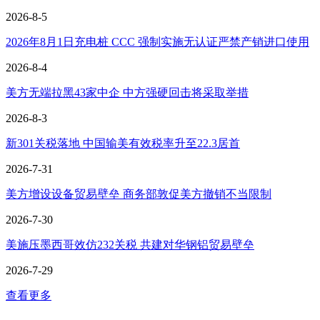
2026-8-5
2026年8月1日充电桩 CCC 强制实施无认证严禁产销进口使用
2026-8-4
美方无端拉黑43家中企 中方强硬回击将采取举措
2026-8-3
新301关税落地 中国输美有效税率升至22.3居首
2026-7-31
美方增设设备贸易壁垒 商务部敦促美方撤销不当限制
2026-7-30
美施压墨西哥效仿232关税 共建对华钢铝贸易壁垒
2026-7-29
查看更多