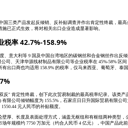
对中国三类产品发起反倾销、反补贴调查并作出肯定性终裁，最高合
措施已正式生效，将对相关出口企业造成显著影响。
42.7%-158.9%
国、印度、意大利等 9 国及中国台湾地区的碳钢丝和合金钢丝作
公司、天津华源线材制品有限公司等企业税率在 45%-58% 区间
出口商也均适用 158.9% 的税率，仅马来西亚、葡萄牙、泰
7%
 "双反" 肯定性终裁，创下此次贸易制裁的最高税率纪录。该类产品反倾
大连) 有限公司倾销幅度为 155.5%，石家庄日日升国际贸易有限公司
1550.44 元人民币的补贴额度。
厚、长度及表面处理方式，涵盖无枢纽和有枢纽两种类型，公称外径
，加拿大铸铁污水管市场年规模约 7750 万加元（约合人民币 4 亿元