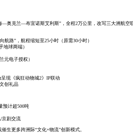
“上海—奥克兰—布宜诺斯艾利斯”，全程2万公里，改写三大洲航空
北向航路”，航程缩短至25小时（原需30小时）
乎地球两端）
西兰元电子授权）
呈现《疯狂动物城2》IP联动
文创礼品
预计超500吨
化/京剧交流
催生更多跨洲际“文化+物流”创新模式。