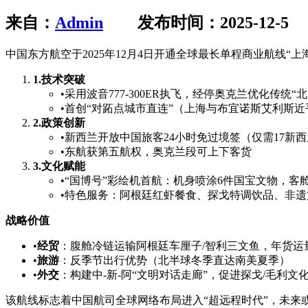
来自：
Admin
发布时间：2025-12-5
中国东方航空于2025年12月4日开通全球最长单程商业航线
1.
技术突破
•
采用波音777-300ER执飞，经停奥克兰优化传统“
•
首创“对跖点城市直连”（上海与布宜诺斯艾利斯近
2.
政策创新
•
新西兰开放中国旅客24小时免过境签（仅需17新
•
东航获第五航权，奥克兰段可上下客货
3.
文化赋能
•
“国博号”彩绘机首航：机身喷涂6件国宝文物，客舱
•
特色服务：阿根廷红虾餐食、探戈特调饮品、非遗
战略价值
•
经贸
：腹舱冷链运输阿根廷车厘子/智利三文鱼，年货运量
•
旅游
：反季节出行优势（北半球冬季直达南美夏季）
•
外交
：构建中-新-阿“文明对话走廊”，促进探戈/毛利文
该航线标志着中国航司全球网络布局进入“超远程时代”，未来或