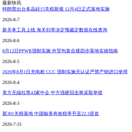
最新快讯
特朗普出台多晶硅15关税新规 12月4日正式落地实施
2026-8-7
新关务工具上线 海关归类决定预裁定数据在线查询
2026-8-6
8月12日PPWR强制实施 外贸包装合规四步落地实操指南
2026-8-5
2026年8月1日充电桩 CCC 强制实施无认证严禁产销进口使用
2026-8-4
美方无端拉黑43家中企 中方强硬回击将采取举措
2026-8-3
新301关税落地 中国输美有效税率升至22.3居首
2026-7-31