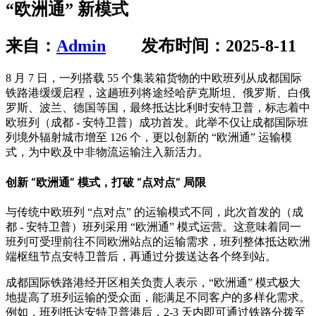
“欧洲通” 新模式
来自：
Admin
发布时间：2025-8-11
8 月 7 日，一列搭载 55 个集装箱货物的中欧班列从成都国际
铁路港缓缓启程，这趟班列将途经哈萨克斯坦、俄罗斯、白俄
罗斯、波兰、德国等国，最终抵达比利时安特卫普，标志着中
欧班列（成都 - 安特卫普）成功首发。此举不仅让成都国际班
列境外辐射城市增至 126 个，更以创新的 “欧洲通” 运输模
式，为中欧及中非物流运输注入新活力。
创新 “欧洲通” 模式，打破 “点对点” 局限
与传统中欧班列 “点对点” 的运输模式不同，此次首发的（成
都 - 安特卫普）班列采用 “欧洲通” 模式运营。这意味着同一
班列可受理前往不同欧洲站点的运输需求，班列整体抵达欧洲
端枢纽节点安特卫普后，再通过分拨送达各个终到站。
成都国际铁路港经开区相关负责人表示，“欧洲通” 模式极大
地提高了班列运输的受众面，能满足不同客户的多样化需求。
例如，班列抵达安特卫普港后，2-3 天内即可通过铁路分拨至