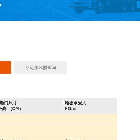
询
空运集装器查询
舱门尺寸
地板承受力
×高 （CM）
KG/㎡