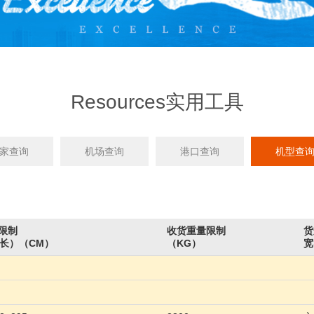
Resources实用工具
家查询
机场查询
港口查询
机型查
限制
收货重量限制
货
×长）（CM）
（KG）
宽