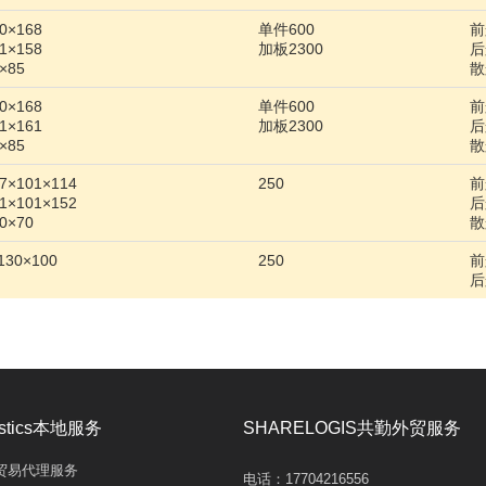
×168
单件600
前
×158
加板2300
后
×85
散
×168
单件600
前
×161
加板2300
后
×85
散
×101×114
250
前
×101×152
后
0×70
散
30×100
250
前
后
gistics本地服务
SHARELOGIS共勤外贸服务
ent贸易代理服务
电话：
17704216556